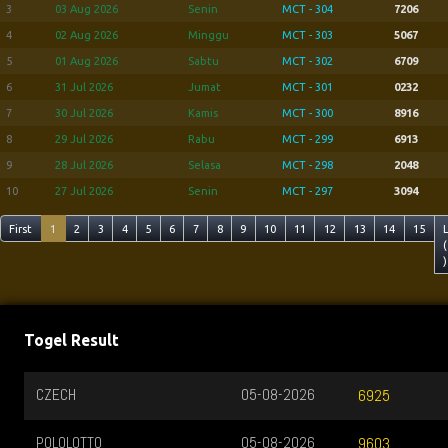
3
03 Aug 2026
Senin
MCT - 304
7206
4
02 Aug 2026
Minggu
MCT - 303
5067
5
01 Aug 2026
Sabtu
MCT - 302
6709
6
31 Jul 2026
Jumat
MCT - 301
0232
7
30 Jul 2026
Kamis
MCT - 300
8916
8
29 Jul 2026
Rabu
MCT - 299
6913
9
28 Jul 2026
Selasa
MCT - 298
2048
10
27 Jul 2026
Senin
MCT - 297
3094
First
1
2
3
4
5
6
7
8
9
10
11
12
13
14
15
(
)
Togel Result
CZECH
05-08-2026
6925
POLOLOTTO
05-08-2026
9603