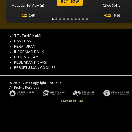
BET NOW
CSKA Sofia
Lincoln Red Imps (n)
-0.25
-0.86
-0.75
-0.86
TENTANG KAMI
BANTUAN
PERATURAN
INFORMASI BANK
HUBUNGI KAMI
KEBIJAKAN PRIVASI
PERSETUJUAN COOKIES
© 2015 - 2026 Copyright UBUD4D.
All Rights Reserved.
LAPOR PUSAT