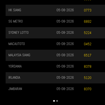
HK SIANG
05-08-2026
0773
SG METRO
05-08-2026
6892
SYDNEY LOTTO
05-08-2026
5224
MACAUTOTO
05-08-2026
0452
MALAYSIA SIANG
05-08-2026
6517
YORDANIA
05-08-2026
8378
IRLANDIA
05-08-2026
5120
JIMBARAN
05-08-2026
8370