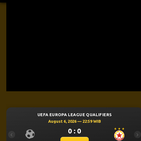
UROPA LEAGUE QUALIFIERS
UEFA EUR
ust 6, 2026 — 22:59 WIB
Augus
0 : 0
Previous
Ne